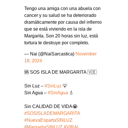
Tengo una amiga con una abuela con
cancer y su salud se ha deteriorado
dramáticamente por causa del infierno
que se está viviendo en la isla de
Margarita. Son 20 horas sin luz, está
tortura te destruye por completo.
— Nai (@NaiSarcastica)
November
18, 2024
🆘 SOS ISLA DE MARGARITA 🇻🇪
Sin Luz –
#SinLuz
💡
Sin Agua –
#SinAgua
💧
Sin CALIDAD DE VIDA😭
#SOSISLADEMARGARITA
#NuevaEspartaSINLUZ
#MargaritaSINLUZ
#VIRAL