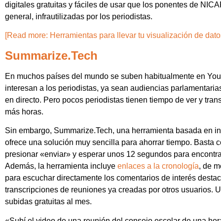
digitales gratuitas y fáciles de usar que los ponentes de NIC
general, infrautilizadas por los periodistas.
[Read more: Herramientas para llevar tu visualización de datos
Summarize.Tech
En muchos países del mundo se suben habitualmente en YouT
interesan a los periodistas, ya sean audiencias parlamentari
en directo. Pero pocos periodistas tienen tiempo de ver y tra
más horas.
Sin embargo, Summarize.Tech, una herramienta basada en inte
ofrece una solución muy sencilla para ahorrar tiempo. Basta 
presionar «enviar» y esperar unos 12 segundos para encontrar
Además, la herramienta incluye
enlaces a la cronología
, de m
para escuchar directamente los comentarios de interés dest
transcripciones de reuniones ya creadas por otros usuarios. U
subidas gratuitas al mes.
«Subí el video de una reunión del consejo escolar de una hor