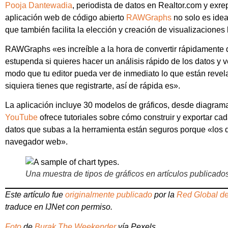
Pooja Dantewadia
, periodista de datos en Realtor.com y exr
aplicación web de código abierto
RAWGraphs
no solo es idea
que también facilita la elección y creación de visualizaciones
RAWGraphs «es increíble a la hora de convertir rápidamente
estupenda si quieres hacer un análisis rápido de los datos y v
modo que tu editor pueda ver de inmediato lo que están revela
siquiera tienes que registrarte, así de rápida es».
La aplicación incluye 30 modelos de gráficos, desde diagram
YouTube
ofrece tutoriales sobre cómo construir y exportar cad
datos que subas a la herramienta están seguros porque «los d
navegador web».
Una muestra de tipos de gráficos en artículos publicad
Este artículo fue
originalmente publicado
por la
Red Global de
traduce en IJNet con permiso.
Foto
de
Burak The Weekender
vía Pexels.