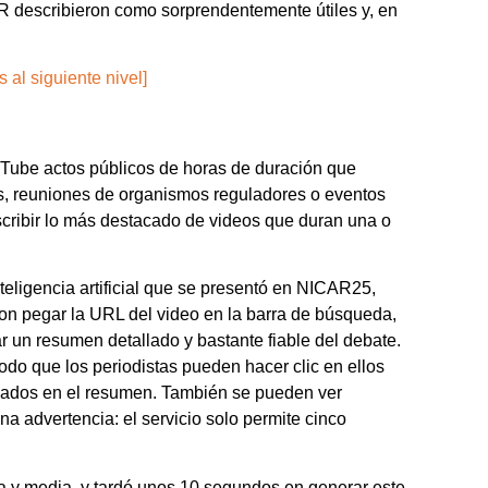
AR describieron como sorprendentemente útiles y, en
 al siguiente nivel]
ube actos públicos de horas de duración que
as, reuniones de organismos reguladores o eventos
nscribir lo más destacado de videos que duran una o
ligencia artificial que se presentó en NICAR25,
con pegar la URL del video en la barra de búsqueda,
 un resumen detallado y bastante fiable del debate.
odo que los periodistas pueden hacer clic en ellos
acados en el resumen. También se pueden ver
na advertencia: el servicio solo permite cinco
a y media, y tardó unos 10 segundos en generar este