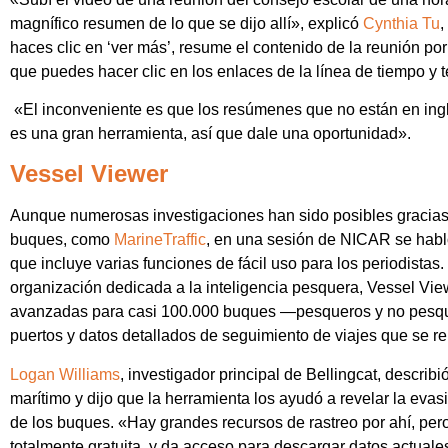
magnífico resumen de lo que se dijo allí», explicó
Cynthia Tu
,
haces clic en ‘ver más’, resume el contenido de la reunión po
que puedes hacer clic en los enlaces de la línea de tiempo y 
«El inconveniente es que los resúmenes que no están en ingl
es una gran herramienta, así que dale una oportunidad».
Vessel Viewer
Aunque numerosas investigaciones han sido posibles gracias
buques, como
MarineTraffic
, en una sesión de NICAR se habló
que incluye varias funciones de fácil uso para los periodistas
organización dedicada a la inteligencia pesquera, Vessel Vi
avanzadas para casi 100.000 buques —pesqueros y no pesquer
puertos y datos detallados de seguimiento de viajes que se r
Logan Williams
, investigador principal de Bellingcat, describ
marítimo y dijo que la herramienta los ayudó a revelar la evas
de los buques. «Hay grandes recursos de rastreo por ahí, pero 
totalmente gratuita, y da acceso para descargar datos actuales