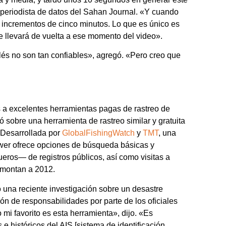
 periodista de datos del Sahan Journal. «Y cuando
r incrementos de cinco minutos. Lo que es único es
te llevará de vuelta a ese momento del video».
és no son tan confiables», agregó. «Pero creo que
 a excelentes herramientas pagas de rastreo de
 sobre una herramienta de rastreo similar y gratuita
. Desarrollada por
GlobalFishingWatch
y
TMT
, una
ewer ofrece opciones de búsqueda básicas y
os— de registros públicos, así como visitas a
emontan a 2012.
ió una reciente investigación sobre un desastre
ión de responsabilidades por parte de los oficiales
mi favorito es esta herramienta», dijo. «Es
 e históricos del AIS [sistema de identificación