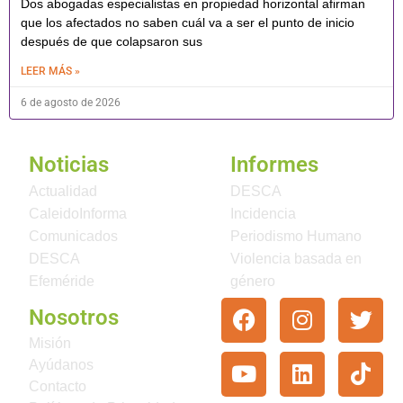
Dos abogadas especialistas en propiedad horizontal afirman
que los afectados no saben cuál va a ser el punto de inicio
después de que colapsaron sus
LEER MÁS »
6 de agosto de 2026
Noticias
Informes
Actualidad
DESCA
CaleidoInforma
Incidencia
Comunicados
Periodismo Humano
DESCA
Violencia basada en
Efeméride
género
Nosotros
Misión
Ayúdanos
Contacto