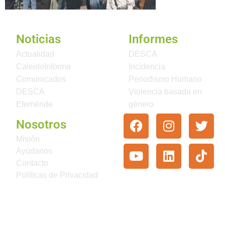
Noticias
Informes
Actualidad
DESCA
CaleidoInforma
Incidencia
Comunicados
Periodismo Humano
DESCA
Violencia basada en
Efeméride
género
Nosotros
Misión
Ayúdanos
Contacto
Políticas de Privacidad