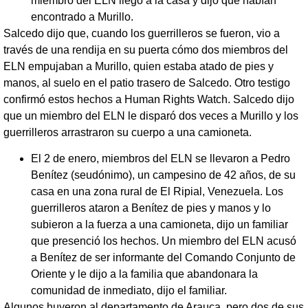
miembro del ELN llegó a la casa y dijo que habían
encontrado a Murillo.
Salcedo dijo que, cuando los guerrilleros se fueron, vio a
través de una rendija en su puerta cómo dos miembros del
ELN empujaban a Murillo, quien estaba atado de pies y
manos, al suelo en el patio trasero de Salcedo. Otro testigo
confirmó estos hechos a Human Rights Watch. Salcedo dijo
que un miembro del ELN le disparó dos veces a Murillo y los
guerrilleros arrastraron su cuerpo a una camioneta.
El 2 de enero, miembros del ELN se llevaron a Pedro
Benítez (seudónimo), un campesino de 42 años, de su
casa en una zona rural de El Ripial, Venezuela. Los
guerrilleros ataron a Benítez de pies y manos y lo
subieron a la fuerza a una camioneta, dijo un familiar
que presenció los hechos. Un miembro del ELN acusó
a Benítez de ser informante del Comando Conjunto de
Oriente y le dijo a la familia que abandonara la
comunidad de inmediato, dijo el familiar.
Algunos huyeron al departamento de Arauca, pero dos de sus