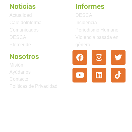
Noticias
Informes
Actualidad
DESCA
CaleidoInforma
Incidencia
Comunicados
Periodismo Humano
DESCA
Violencia basada en
Efeméride
género
Nosotros
Misión
Ayúdanos
Contacto
Políticas de Privacidad