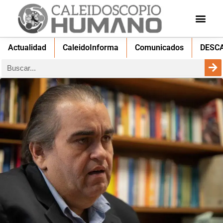
Actualidad
CaleidoInforma
Comunicados
DESC