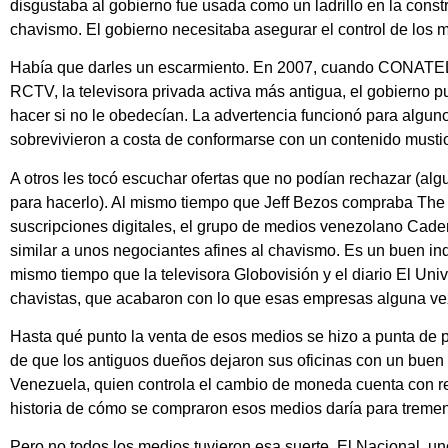
disgustaba al gobierno fue usada como un ladrillo en la cons
chavismo. El gobierno necesitaba asegurar el control de los 
Había que darles un escarmiento. En 2007, cuando CONATEL 
RCTV, la televisora privada activa más antigua, el gobierno p
hacer si no le obedecían. La advertencia funcionó para algun
sobrevivieron a costa de conformarse con un contenido mustio 
A otros les tocó escuchar ofertas que no podían rechazar (a
para hacerlo). Al mismo tiempo que Jeff Bezos compraba The
suscripciones digitales, el grupo de medios venezolano Cade
similar a unos negociantes afines al chavismo. Es un buen in
mismo tiempo que la televisora Globovisión y el diario El Uni
chavistas, que acabaron con lo que esas empresas alguna ve
Hasta qué punto la venta de esos medios se hizo a punta de p
de que los antiguos dueños dejaron sus oficinas con un bue
Venezuela, quien controla el cambio de moneda cuenta con re
historia de cómo se compraron esos medios daría para tremen
Pero no todos los medios tuvieron esa suerte. El Nacional, un