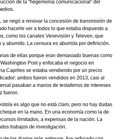
trucción de la “hegemonía comunicacional” del
medios.
se negó a renovar la concesión de transmisión de
udo hacerle ver a todos lo que estaba dispuesto a
os, como los canales Venevisión y Televen, que
y aburrido. La censura es aburrida por definición.
lgunas de ellas porque eran demasiado buenas como
 Washington Post y enfocaba el negocio en
na Capriles se estaba vendiendo por un precio
dicador: ambos fueron vendidos en 2013, casi al
versal pasaban a manos de testaferros de intereses
z fueron.
istola es algo que no está claro, pero no hay dudas
n cheque en la mano. En una economía como la de
cursos ilimitados, a expensas de la nación. La
dos trabajos de investigación.
o de los diarios más antiguos, fue asfixiado con