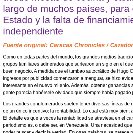
largo de muchos países, para c
Estado y la falta de financiam
independiente
Fuente original: Caracas Chronicles / Cazad
Como en todas partes del mundo, los grandes medios tradicio
grupos familiares adinerados que surfearon un siglo en el que
buen negocio. A medida que el tumbao autocrático de Hugo C
ingresos por publicidad comenzaron a menguar, se hizo evide
interesante en el nuevo milenio. Además, obtener ganancias a 
gente parecía habérsele olvidado que siempre había pagado po
Los grandes conglomerados suelen tener diversas líneas de neg
de un único incentivo: la rentabilidad. Lo cual está muy bien;
El detalle es que a veces la rentabilidad se atraviesa en el ca
periodismo es, o debe ser, en Venezuela. Una necesidad que
poder buscar y decir la verdad. En otras palabras, se parece 