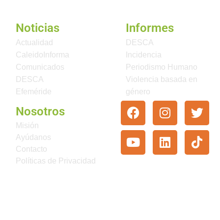
Noticias
Informes
Actualidad
DESCA
CaleidoInforma
Incidencia
Comunicados
Periodismo Humano
DESCA
Violencia basada en
Efeméride
género
Nosotros
Misión
Ayúdanos
Contacto
Políticas de Privacidad