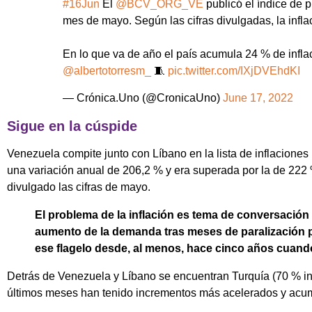
#16Jun
El
@BCV_ORG_VE
publicó el índice de 
mes de mayo. Según las cifras divulgadas, la infl
En lo que va de año el país acumula 24 % de inflaci
@albertotorresm_
🧵
pic.twitter.com/IXjDVEhdKI
— Crónica.Uno (@CronicaUno)
June 17, 2022
Sigue en la cúspide
Venezuela compite junto con Líbano en la lista de inflaciones
una variación anual de 206,2 % y era superada por la de 222
divulgado las cifras de mayo.
El problema de la inflación es tema de conversació
aumento de la demanda tras meses de paralización 
ese flagelo desde, al menos, hace cinco años cuando
Detrás de Venezuela y Líbano se encuentran Turquía (70 % int
últimos meses han tenido incrementos más acelerados y acumu