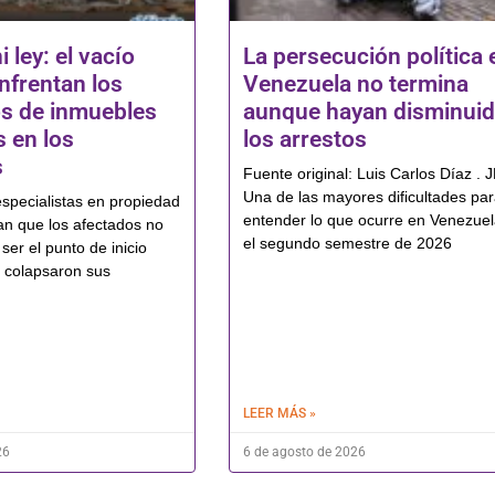
i ley: el vacío
La persecución política 
nfrentan los
Venezuela no termina
os de inmuebles
aunque hayan disminui
 en los
los arrestos
s
Fuente original: Luis Carlos Díaz . 
Una de las mayores dificultades pa
pecialistas en propiedad
entender lo que ocurre en Venezue
man que los afectados no
el segundo semestre de 2026
ser el punto de inicio
 colapsaron sus
LEER MÁS »
26
6 de agosto de 2026