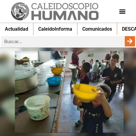
Actualidad
CaleidoInforma
Comunicados
DESC