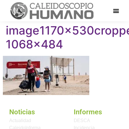
image1170x530cropp
1068×484
Noticias
Informes
Actualidad
DESCA
CaleidoInforma
Incidencia