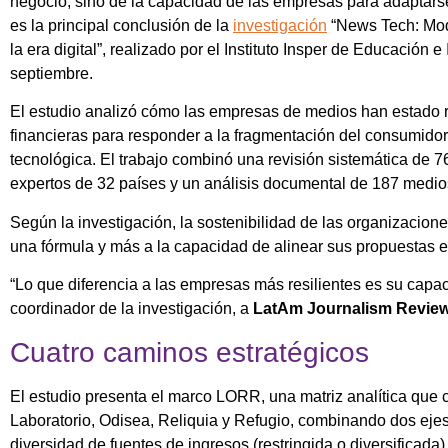
negocio, sino de la capacidad de las empresas para adaptarse
es la principal conclusión de la
investigación
“News Tech: Mod
la era digital”, realizado por el Instituto Insper de Educación 
septiembre.
El estudio analizó cómo las empresas de medios han estado re
financieras para responder a la fragmentación del consumidor
tecnológica. El trabajo combinó una revisión sistemática de 
expertos de 32 países y un análisis documental de 187 medi
Según la investigación, la sostenibilidad de las organizacion
una fórmula y más a la capacidad de alinear sus propuestas ed
“Lo que diferencia a las empresas más resilientes es su capa
coordinador de la investigación, a
LatAm Journalism Review
Cuatro caminos estratégicos
El estudio presenta el marco LORR, una matriz analítica que cl
Laboratorio, Odisea, Reliquia y Refugio, combinando dos ejes:
diversidad de fuentes de ingresos (restringida o diversificada)