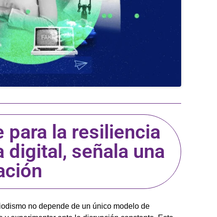
 para la resiliencia
 digital, señala una
ación
eriodismo no depende de un único modelo de