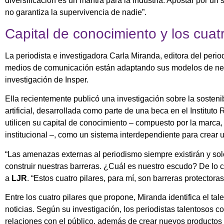
diversificación es un mantra para la industria. Apostar por u
no garantiza la supervivencia de nadie”.
Capital de conocimiento y los cuatr
La periodista e investigadora Carla Miranda, editora del perio
medios de comunicación están adaptando sus modelos de nego
investigación de Insper.
Ella recientemente publicó una investigación sobre la sostenib
artificial, desarrollada como parte de una beca en el Instituto
utilicen su capital de conocimiento – compuesto por la marca, 
institucional –, como un sistema interdependiente para crear un
“Las amenazas externas al periodismo siempre existirán y s
construir nuestras barreras. ¿Cuál es nuestro escudo? De lo co
a
LJR
. “Estos cuatro pilares, para mí, son barreras protector
Entre los cuatro pilares que propone, Miranda identifica el t
noticias. Según su investigación, los periodistas talentosos c
relaciones con el público, además de crear nuevos productos 