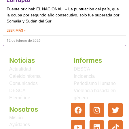
Fuente original: EL NACIONAL. – La puntuación del país, que
la ocupa por segundo año consecutivo, solo fue superada por
Somalia y Sudán del Sur
LEER MÁS »
12 de febrero de 2026
Noticias
Informes
Actualidad
DESCA
CaleidoInforma
Incidencia
Comunicados
Periodismo Humano
DESCA
Violencia basada en
Efeméride
género
Nosotros
Misión
Ayúdanos