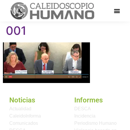
001
Noticias
Informes
Actualidad
DESCA
CaleidoInforma
Incidencia
Comunicados
Periodismo Humano