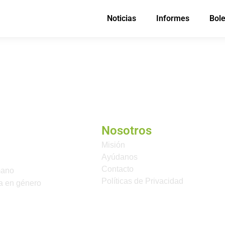
Noticias
Informes
Bole
Nosotros
Misión
Ayúdanos
Contacto
mano
Políticas de Privacidad
a en género