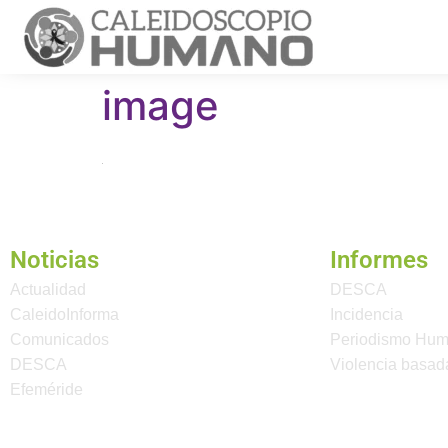
image
Noticias
Informes
Actualidad
DESCA
CaleidoInforma
Incidencia
Comunicados
Periodismo Hu
DESCA
Violencia basad
Efeméride