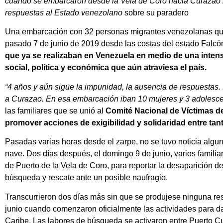
cuando se embarcaron desde la Vela de Coro hacia Curazao h
respuestas al Estado venezolano
sobre su paradero
Una embarcación con 32 personas migrantes venezolanas que
pasado 7 de junio de 2019 desde las costas del estado Falc
que ya se realizaban en Venezuela en medio de una intens
social, política y económica que aún atraviesa el país.
“4 años y aún sigue la impunidad, la ausencia de respuestas. 
a Curazao. En esa embarcación iban 10 mujeres y 3 adolesce
las familiares que se unió al
Comité Nacional de Víctimas d
promover acciones de exigibilidad y solidaridad entre tan
Pasadas varias horas desde el zarpe, no se tuvo noticia algun
nave. Dos días después, el domingo 9 de junio, varios famili
de Puerto de la Vela de Coro, para reportar la desaparición del
búsqueda y rescate ante un posible naufragio.
Transcurrieron dos días más sin que se produjese ninguna resp
junio cuando comenzaron oficialmente las actividades para d
Caribe. Las labores de búsqueda se activaron entre Puerto