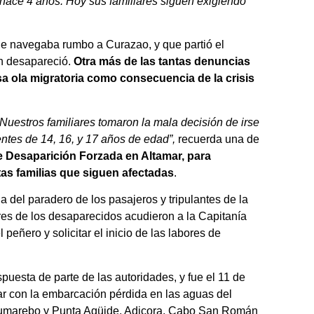
ace 4 años. Hoy sus familiares siguen exigiendo
 navegaba rumbo a Curazao, y que partió el
ón desapareció.
Otra más de las tantas denuncias
a ola migratoria como consecuencia de la crisis
Nuestros familiares tomaron la mala decisión de irse
ntes de 14, 16, y 17 años de edad”,
recuerda una de
e Desaparición Forzada en Altamar, para
tas familias que siguen afectadas
.
a del paradero de los pasajeros y tripulantes de la
ares de los desaparecidos acudieron a la Capitanía
 peñero y solicitar el inicio de las labores de
uesta de parte de las autoridades, y fue el 11 de
ar con la embarcación pérdida en las aguas del
 Cumarebo y Punta Agüide, Adicora, Cabo San Román