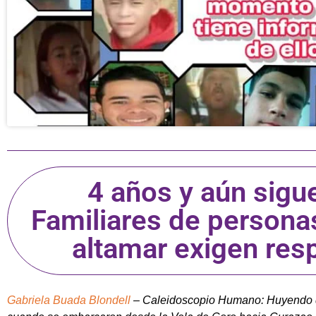
4 años y aún sigu
Familiares de persona
altamar exigen res
Gabriela Buada Blondell
– Caleidoscopio Humano: Huyendo de