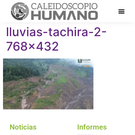
lluvias-tachira-2-
768×432
Noticias
Informes