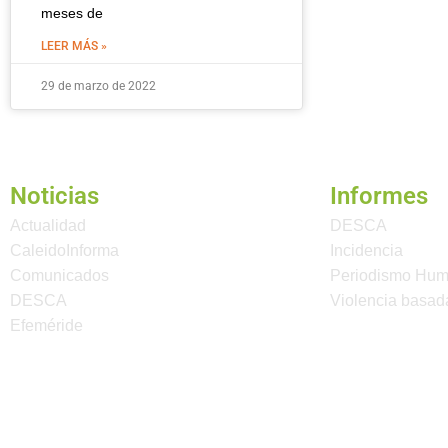
meses de
LEER MÁS »
29 de marzo de 2022
Noticias
Informes
Actualidad
DESCA
CaleidoInforma
Incidencia
Comunicados
Periodismo Hu
DESCA
Violencia basad
Efeméride