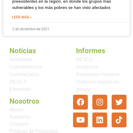
preexistentes en la región, en donde los grupos más
vulnerables y los más pobres se han visto afectados
LEER MÁS »
2 de diciembre de 2021
Noticias
Informes
Actualidad
DESCA
CaleidoInforma
Incidencia
Comunicados
Periodismo Humano
DESCA
Violencia basada en
Efeméride
género
Nosotros
Misión
Ayúdanos
Contacto
Políticas de Privacidad