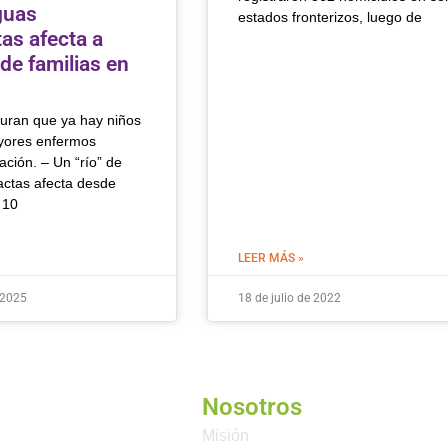
guas
estados fronterizos, luego de
as afecta a
de familias en
uran que ya hay niños
yores enfermos
ción. – Un “río” de
actas afecta desde
 10
LEER MÁS »
 2025
18 de julio de 2022
Nosotros
Misión