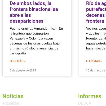
De ambos lados, la
Río de a
frontera binacional se
putrefact
abre a las
decenas 
desapariciones
frontera
Fuente original: Armando.Info. – En
Vecinos aseg
la frontera que comparten
y adultos ma
Venezuela y Colombia yacen
Fuente: La Na
decenas de historias ocultas bajo
aguas putref
un mismo rótulo, la ausencia. La
hace más de
cartografía
LEER MÁS »
LEER MÁS »
5 de agosto de 2025
10 de mayo de
Noticias
Informes
Actualidad
DESCA