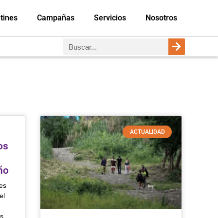
tines
Campañas
Servicios
Nosotros
ACTUALIDAD
os
ño
es
el
is