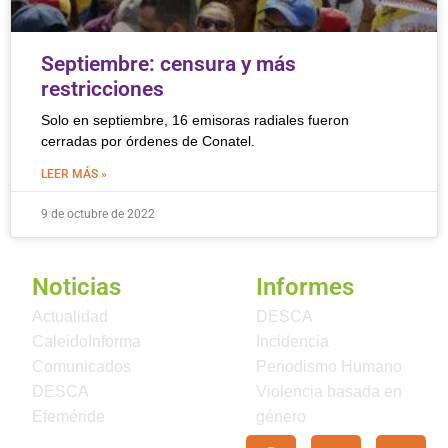
Septiembre: censura y más
restricciones
Solo en septiembre, 16 emisoras radiales fueron
cerradas por órdenes de Conatel.
LEER MÁS »
9 de octubre de 2022
Noticias
Informes
Actualidad
DESCA
CaleidoInforma
Incidencia
Comunicados
Periodismo Humano
DESCA
Violencia basada en
Efeméride
género