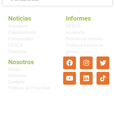
Noticias
Informes
Actualidad
DESCA
CaleidoInforma
Incidencia
Comunicados
Periodismo Humano
DESCA
Violencia basada en
Efeméride
género
Nosotros
Misión
Ayúdanos
Contacto
Políticas de Privacidad