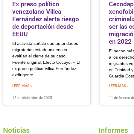
Ex preso político
Cecodap:
venezolano Villca
xenofobi
Fernández alerta riesgo
criminal
de deportación desde
ser las c
EEUU
migració
en 2022
El activista señaló que autoridades
migratorias estadounidenses
El hecho más 
evalúan el cierre de su caso,
a los derech
Fuente original: Efecto Cocuyo. – El
migrantes ve
ex preso político Villca Fernández,
en Trinidad 
exdirigente
Guardia Cost
LEER MÁS »
LEER MÁS »
18 de diciembre de 2025
11 de febrero d
Noticias
Informes