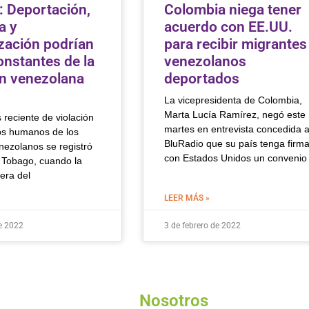
 Deportación,
Colombia niega tener
a y
acuerdo con EE.UU.
ización podrían
para recibir migrantes
onstantes de la
venezolanos
n venezolana
deportados
La vicepresidenta de Colombia,
Marta Lucía Ramírez, negó este
reciente de violación
martes en entrevista concedida 
os humanos de los
BluRadio que su país tenga firm
nezolanos se registró
con Estados Unidos un convenio
y Tobago, cuando la
era del
LEER MÁS »
e 2022
3 de febrero de 2022
Nosotros