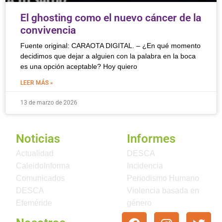
El ghosting como el nuevo cáncer de la
convivencia
Fuente original: CARAOTA DIGITAL. – ¿En qué momento
decidimos que dejar a alguien con la palabra en la boca
es una opción aceptable? Hoy quiero
LEER MÁS »
13 de marzo de 2026
Noticias
Informes
Actualidad
DESCA
CaleidoInforma
Incidencia
Comunicados
Periodismo Humano
DESCA
Violencia basada en
Efeméride
género