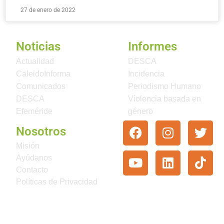
27 de enero de 2022
Noticias
Informes
Actualidad
DESCA
CaleidoInforma
Incidencia
Comunicados
Periodismo Humano
DESCA
Violencia basada en
Efeméride
género
Nosotros
Misión
Ayúdanos
Contacto
Políticas de Privacidad