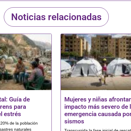
Noticias relacionadas
al: Guía de
Mujeres y niñas afrontan
rens para
impacto más severo de 
l estrés
emergencia causada por
sismos
l 20% de la población
sastres naturales
Transcurrida la fase inicial de rescat