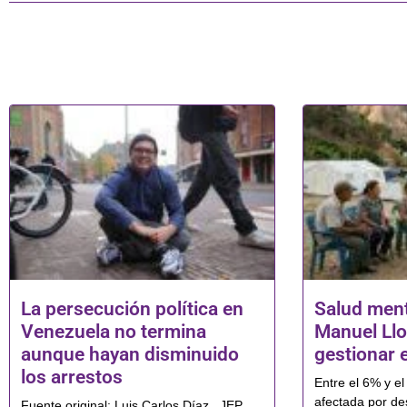
La persecución política en
Salud ment
Venezuela no termina
Manuel Llo
aunque hayan disminuido
gestionar e
los arrestos
Entre el 6% y e
afectada por de
Fuente original: Luis Carlos Díaz . JEP