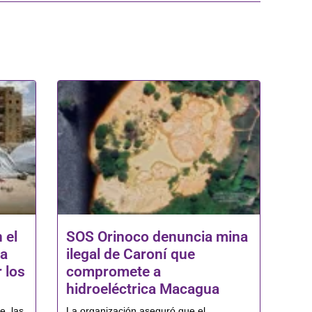
 el
SOS Orinoco denuncia mina
la
ilegal de Caroní que
 los
compromete a
hidroeléctrica Macagua
e, las
La organización aseguró que el