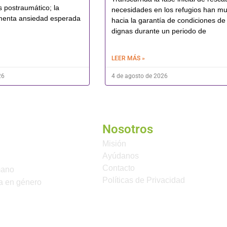
s postraumático; la
necesidades en los refugios han m
menta ansiedad esperada
hacia la garantía de condiciones de
dignas durante un periodo de
LEER MÁS »
26
4 de agosto de 2026
Nosotros
Misión
Ayúdanos
Contacto
mano
Políticas de Privacidad
a en género