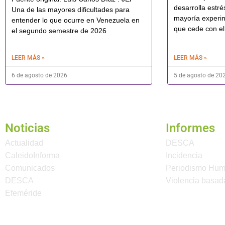
desarrolla estré
Una de las mayores dificultades para
mayoría experi
entender lo que ocurre en Venezuela en
que cede con el
el segundo semestre de 2026
LEER MÁS »
LEER MÁS »
6 de agosto de 2026
5 de agosto de 20
Noticias
Informes
Actualidad
DESCA
CaleidoInforma
Incidencia
Comunicados
Periodismo Hu
DESCA
Violencia basad
Efeméride