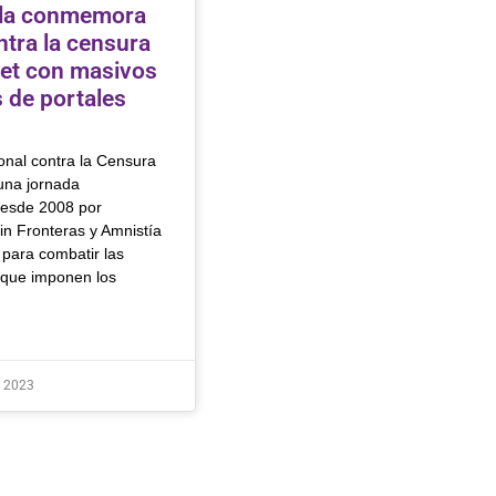
la conmemora
ntra la censura
net con masivos
 de portales
onal contra la Censura
una jornada
desde 2008 por
in Fronteras y Amnistía
 para combatir las
s que imponen los
e 2023