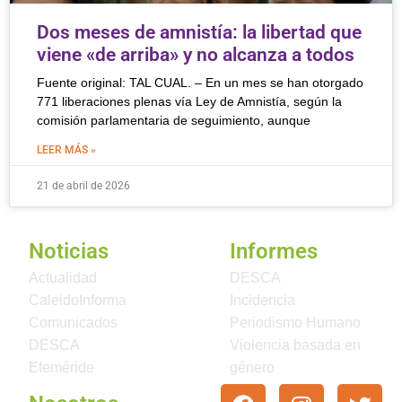
Dos meses de amnistía: la libertad que
viene «de arriba» y no alcanza a todos
Fuente original: TAL CUAL. – En un mes se han otorgado
771 liberaciones plenas vía Ley de Amnistía, según la
comisión parlamentaria de seguimiento, aunque
LEER MÁS »
21 de abril de 2026
Noticias
Informes
Actualidad
DESCA
CaleidoInforma
Incidencia
Comunicados
Periodismo Humano
DESCA
Violencia basada en
Efeméride
género