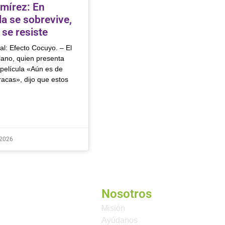
mírez: En
a se sobrevive,
 se resiste
al: Efecto Cocuyo. – El
lano, quien presenta
 película «Aún es de
acas», dijo que estos
 2026
Nosotros
Misión
Ayúdanos