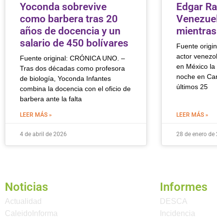
Yoconda sobrevive
Edgar Ra
como barbera tras 20
Venezuel
años de docencia y un
mientras
salario de 450 bolívares
Fuente origin
actor venezo
Fuente original: CRÓNICA UNO. –
en México la
Tras dos décadas como profesora
noche en Car
de biología, Yoconda Infantes
últimos 25
combina la docencia con el oficio de
barbera ante la falta
LEER MÁS »
LEER MÁS »
4 de abril de 2026
28 de enero de
Noticias
Informes
Actualidad
DESCA
CaleidoInforma
Incidencia