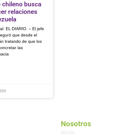
 chileno busca
cer relaciones
ezuela
al: EL DIARIO. – El jefe
seguró que desde el
án tratando de que los
oncretar las
hacia
2026
Nosotros
Misión