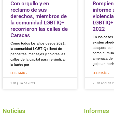
Con orgullo y en
Rompiend
reclamo de sus
informe 
derechos, miembros de
violenci
la comunidad LGBTIQ+
LGBTIQ+
recorrieron las calles de
2022
Caracas
En los casos
existen alred
Como todos los años desde 2021,
ataques, con
la comunidad LGBTIQ+ llenó de
como humillar,
pancartas, mensajes y colores las
amenaza de m
calles de la capital para reivindicar
golpear, herir
la lucha por
LEER MÁS »
LEER MÁS »
3 de julio de 2023
25 de abril de 
Noticias
Informes