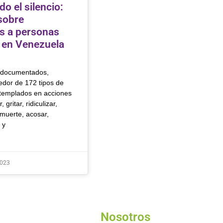
o el silencio:
sobre
as a personas
 en Venezuela
 documentados,
edor de 172 tipos de
templados en acciones
 gritar, ridiculizar,
uerte, acosar,
 y
2023
Nosotros