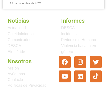
18 de diciembre de 2021
Noticias
Informes
Actualidad
DESCA
CaleidoInforma
Incidencia
Comunicados
Periodismo Humano
DESCA
Violencia basada en
Efeméride
género
Nosotros
Misión
Ayúdanos
Contacto
Políticas de Privacidad