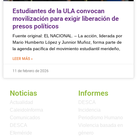
Estudiantes de la ULA convocan
movilización para exigir liberación de
presos políticos
Fuente original: EL NACIONAL. – La acción, liderada por
Mario Humberto López y Junnior Muñoz, forma parte de
la agenda pacífica del movimiento estudiantil merideño,
LEER MÁS »
11 de febrero de 2026
Noticias
Informes
Actualidad
DESCA
CaleidoInforma
Incidencia
Comunicados
Periodismo Humano
DESCA
Violencia basada en
Efeméride
género