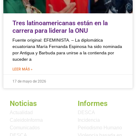
Tres latinoamericanas están en la
carrera para liderar la ONU
Fuente original: EFEMINISTA. – La diplomática
ecuatoriana María ‌Fernanda Espinosa ha sido nominada
por Antigua y Barbuda para unirse a la contienda por
suceder a
LEER MÁS »
17 de mayo de 2026
Noticias
Informes
Actualidad
DESCA
CaleidoInforma
Incidencia
Comunicados
Periodismo Humano
DESCA
Violencia basada en