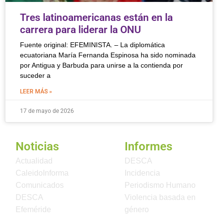
Tres latinoamericanas están en la
carrera para liderar la ONU
Fuente original: EFEMINISTA. – La diplomática
ecuatoriana María ‌Fernanda Espinosa ha sido nominada
por Antigua y Barbuda para unirse a la contienda por
suceder a
LEER MÁS »
17 de mayo de 2026
Noticias
Informes
Actualidad
DESCA
CaleidoInforma
Incidencia
Comunicados
Periodismo Humano
DESCA
Violencia basada en
Efeméride
género