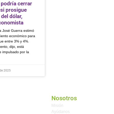
 podría cerrar
si prosigue
del dólar,
conomista
a José Guerra estimó
miento económico para
ue entre 3% y 4%.
ento, dijo, está
 impulsado por la
 de 2025
Nosotros
Misión
Ayúdanos