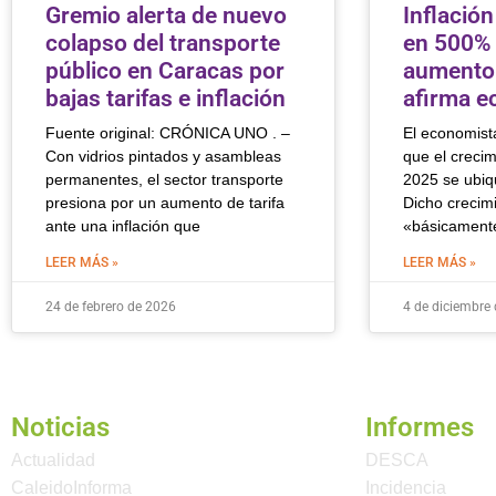
Gremio alerta de nuevo
Inflación
colapso del transporte
en 500% 
público en Caracas por
aumento 
bajas tarifas e inflación
afirma e
Fuente original: CRÓNICA UNO . –
El economist
Con vidrios pintados y asambleas
que el creci
permanentes, el sector transporte
2025 se ubiq
presiona por un aumento de tarifa
Dicho crecimi
ante una inflación que
«básicamente
LEER MÁS »
LEER MÁS »
24 de febrero de 2026
4 de diciembre
Noticias
Informes
Actualidad
DESCA
CaleidoInforma
Incidencia