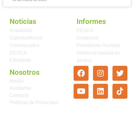
Noticias
Informes
Actualidad
DESCA
CaleidoInforma
Incidencia
Comunicados
Periodismo Humano
DESCA
Violencia basada en
Efeméride
género
Nosotros
Misión
Ayúdanos
Contacto
Políticas de Privacidad