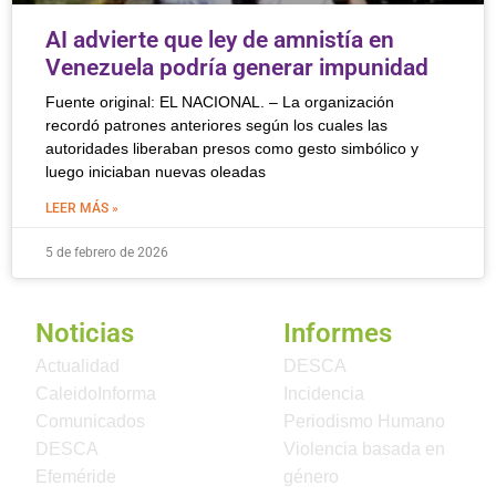
AI advierte que ley de amnistía en
Venezuela podría generar impunidad
Fuente original: EL NACIONAL. – La organización
recordó patrones anteriores según los cuales las
autoridades liberaban presos como gesto simbólico y
luego iniciaban nuevas oleadas
LEER MÁS »
5 de febrero de 2026
Noticias
Informes
Actualidad
DESCA
CaleidoInforma
Incidencia
Comunicados
Periodismo Humano
DESCA
Violencia basada en
Efeméride
género