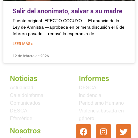
Salir del anonimato, salvar a su madre
Fuente original: EFECTO COCUYO. – El anuncio de la
Ley de Amnistía —aprobada en primera discusión el 6 de
febrero pasado— renovó la esperanza de
LEER MÁS »
12 de febrero de 2026
Noticias
Informes
Actualidad
DESCA
CaleidoInforma
Incidencia
Comunicados
Periodismo Humano
DESCA
Violencia basada en
Efeméride
género
Nosotros