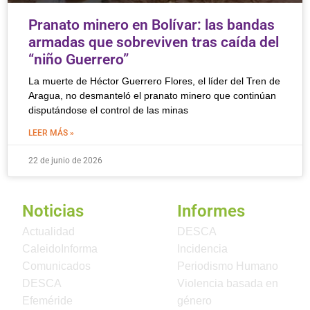
Pranato minero en Bolívar: las bandas
armadas que sobreviven tras caída del
“niño Guerrero”
La muerte de Héctor Guerrero Flores, el líder del Tren de
Aragua, no desmanteló el pranato minero que continúan
disputándose el control de las minas
LEER MÁS »
22 de junio de 2026
Noticias
Informes
Actualidad
DESCA
CaleidoInforma
Incidencia
Comunicados
Periodismo Humano
DESCA
Violencia basada en
Efeméride
género