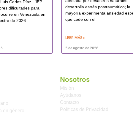
afectada por desastres naturales
 Luis Carlos Díaz . JEP
desarrolla estrés postraumático; la
res dificultades para
mayoría experimenta ansiedad esp
 ocurre en Venezuela en
que cede con el
estre de 2026
LEER MÁS »
26
5 de agosto de 2026
Nosotros
Misión
Ayúdanos
Contacto
mano
Políticas de Privacidad
a en género