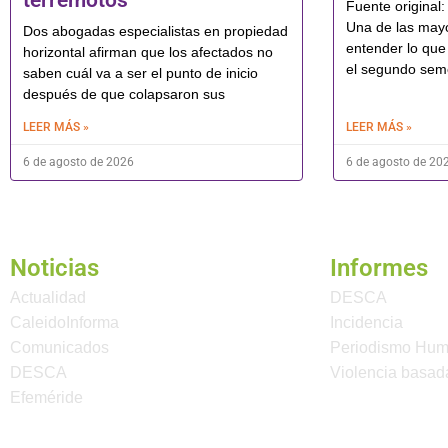
terremotos
Fuente original:
Una de las mayo
Dos abogadas especialistas en propiedad
entender lo que
horizontal afirman que los afectados no
el segundo sem
saben cuál va a ser el punto de inicio
después de que colapsaron sus
LEER MÁS »
LEER MÁS »
6 de agosto de 2026
6 de agosto de 20
Noticias
Informes
Actualidad
DESCA
CaleidoInforma
Incidencia
Comunicados
Periodismo Hu
DESCA
Violencia basad
Efeméride