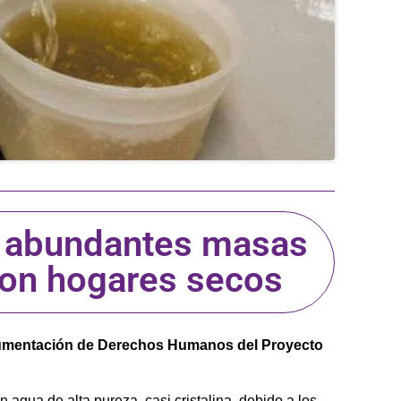
n abundantes masas
con hogares secos
cumentación de Derechos Humanos del Proyecto
agua de alta pureza, casi cristalina, debido a los