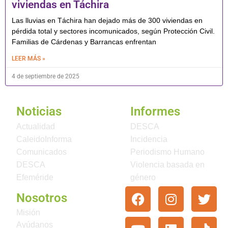
viviendas en Táchira
Las lluvias en Táchira han dejado más de 300 viviendas en
pérdida total y sectores incomunicados, según Protección Civil.
Familias de Cárdenas y Barrancas enfrentan
LEER MÁS »
4 de septiembre de 2025
Noticias
Informes
Actualidad
DESCA
CaleidoInforma
Incidencia
Comunicados
Periodismo Humano
DESCA
Violencia basada en
Efeméride
género
Nosotros
Misión
Ayúdanos