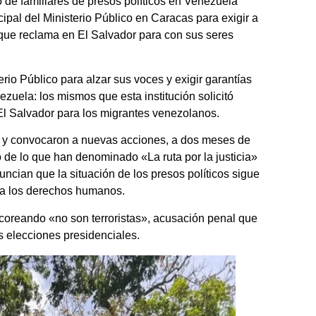
 de familiares de presos políticos en Venezuela
ipal del Ministerio Público en Caracas para exigir a
 que reclama en El Salvador para con sus seres
erio Público para alzar sus voces y exigir garantías
zuela: los mismos que esta institución solicitó
El Salvador para los migrantes venezolanos.
s y convocaron a nuevas acciones, a dos meses de
de lo que han denominado «La ruta por la justicia»
cian que la situación de los presos políticos sigue
 a los derechos humanos.
coreando «no son terroristas», acusación penal que
as elecciones presidenciales.