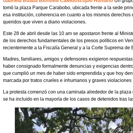
Gabriela Buada Blondell/ Caleidoscopio Humano
Un grupo
tomó la plaza Parque Carabobo, ubicada frente a la sede princ
esa institución, coherencia en cuanto a los mismos derechos
queridos que viven a diario violaciones.
Este 28 de abril desde las 10 am se apostaron frente al Minist
de los derechos fundamentales de los presos políticos en Vene
recientemente a la Fiscalía General y a la Corte Suprema de 
Madres, familiares, amigos y defensores exigieron respuesta
haber consignado formalmente denuncias y exigencias dentro 
que cumplió un mes de haber sido emprendida y que hoy denun
marcada por tratos crueles e inhumanos y graves violaciones
La protesta comenzó con una caminata alrededor de la plaza 
se ha incluido en la mayoría de los casos de detenidos tras l