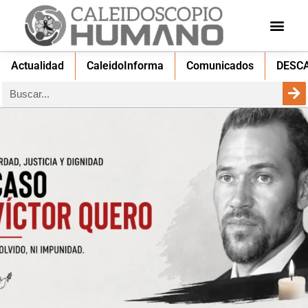
Actualidad
CaleidoInforma
Comunicados
DESC