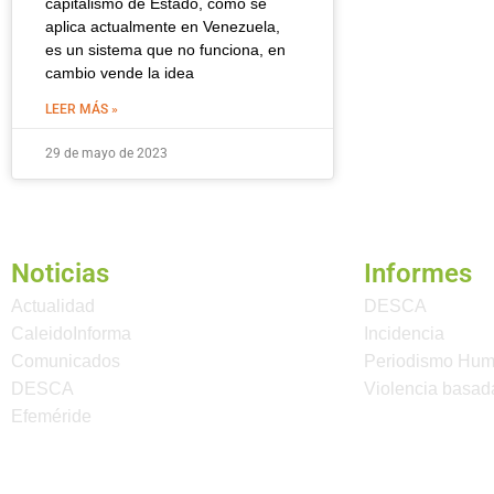
capitalismo de Estado, como se
aplica actualmente en Venezuela,
es un sistema que no funciona, en
cambio vende la idea
LEER MÁS »
29 de mayo de 2023
Noticias
Informes
Actualidad
DESCA
CaleidoInforma
Incidencia
Comunicados
Periodismo Hu
DESCA
Violencia basad
Efeméride