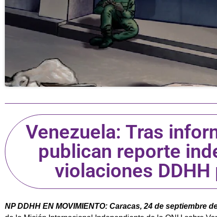
Venezuela: Tras info
publican reporte in
violaciones DDHH 
NP DDHH EN MOVIMIENTO: Caracas, 24 de septiembre de