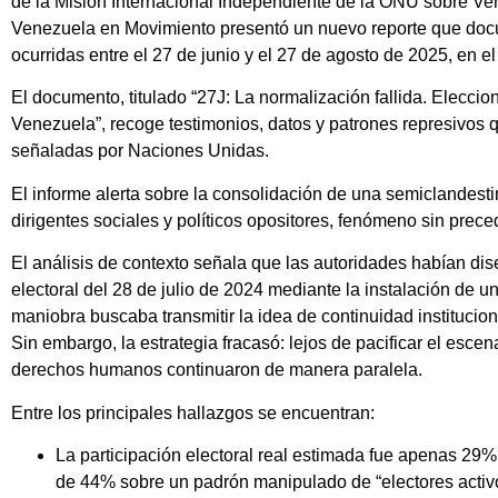
de la Misión Internacional Independiente de la ONU sobre Ve
Venezuela en Movimiento presentó un nuevo reporte que do
ocurridas entre el 27 de junio y el 27 de agosto de 2025, en e
El documento, titulado “27J: La normalización fallida. Eleccio
Venezuela”, recoge testimonios, datos y patrones represivos
señaladas por Naciones Unidas.
El informe alerta sobre la consolidación de una semiclandest
dirigentes sociales y políticos opositores, fenómeno sin preced
El análisis de contexto señala que las autoridades habían dis
electoral del 28 de julio de 2024 mediante la instalación de
maniobra buscaba transmitir la idea de continuidad instituciona
Sin embargo, la estrategia fracasó: lejos de pacificar el escena
derechos humanos continuaron de manera paralela.
Entre los principales hallazgos se encuentran:
La participación electoral real estimada fue apenas 29% de
de 44% sobre un padrón manipulado de “electores activos