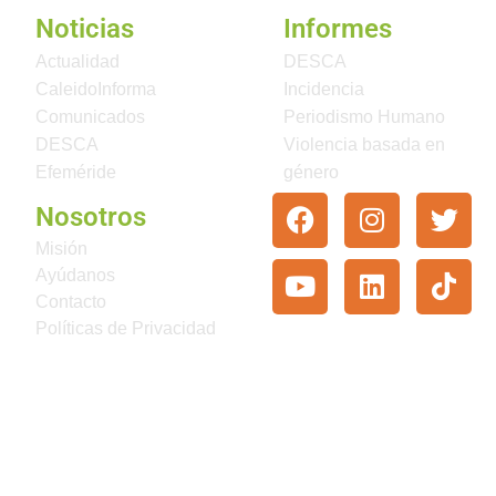
Noticias
Informes
Actualidad
DESCA
CaleidoInforma
Incidencia
Comunicados
Periodismo Humano
DESCA
Violencia basada en
Efeméride
género
Nosotros
Misión
Ayúdanos
Contacto
Políticas de Privacidad