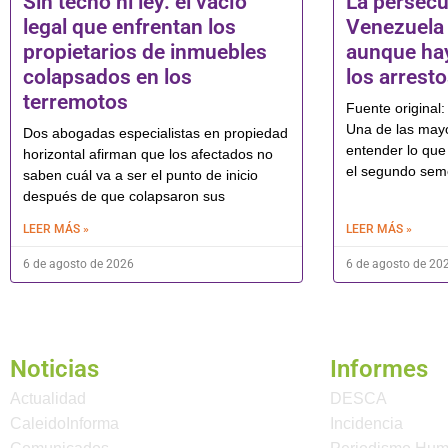
Sin techo ni ley: el vacío
La persecu
legal que enfrentan los
Venezuela 
propietarios de inmuebles
aunque ha
colapsados en los
los arrest
terremotos
Fuente original:
Una de las mayo
Dos abogadas especialistas en propiedad
entender lo que
horizontal afirman que los afectados no
el segundo sem
saben cuál va a ser el punto de inicio
después de que colapsaron sus
LEER MÁS »
LEER MÁS »
6 de agosto de 2026
6 de agosto de 20
Noticias
Informes
Actualidad
DESCA
CaleidoInforma
Incidencia