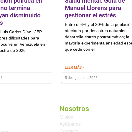
ción política en
Salud mental: Guía de
no termina
Manuel Llorens para
yan disminuido
gestionar el estrés
os
Entre el 6% y el 20% de la població
afectada por desastres naturales
 Luis Carlos Díaz . JEP
desarrolla estrés postraumático; la
res dificultades para
mayoría experimenta ansiedad esp
 ocurre en Venezuela en
que cede con el
estre de 2026
LEER MÁS »
26
5 de agosto de 2026
Nosotros
Misión
Ayúdanos
Contacto