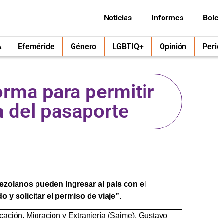
Noticias
Informes
Bole
A
Efeméride
Género
LGBTIQ+
Opinión
Per
rma para permitir
ta del pasaporte
nezolanos pueden ingresar al país con el
 y solicitar el permiso de viaje”.
ficación, Migración y Extranjería (Saime), Gustavo