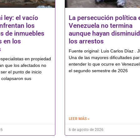
i ley: el vacío
La persecución política 
nfrentan los
Venezuela no termina
os de inmuebles
aunque hayan disminui
 en los
los arrestos
s
Fuente original: Luis Carlos Díaz . 
Una de las mayores dificultades pa
pecialistas en propiedad
entender lo que ocurre en Venezue
man que los afectados no
el segundo semestre de 2026
ser el punto de inicio
 colapsaron sus
LEER MÁS »
26
6 de agosto de 2026